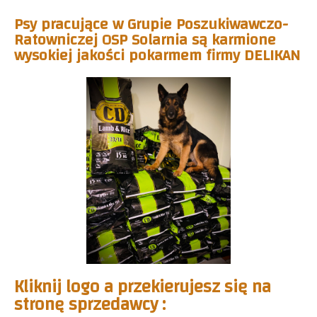
Psy pracujące w Grupie Poszukiwawczo-
Ratowniczej OSP Solarnia są karmione
wysokiej jakości pokarmem firmy DELIKAN
Kliknij logo a przekierujesz się na
stronę sprzedawcy :