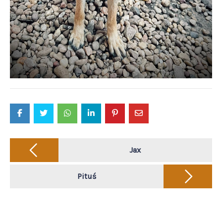
Post
navigation
Jax
Pituś