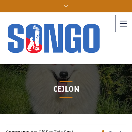
CEJLON
Comments Are Off For This Post.