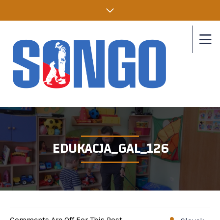
EDUKACJA_GAL_126
Comments Are Off For This Post.