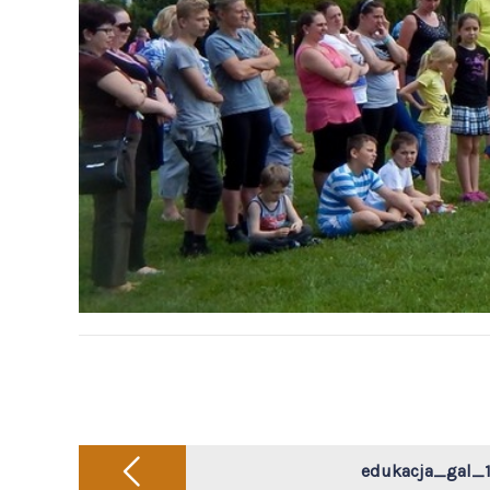
Post
navigation
edukacja_gal_