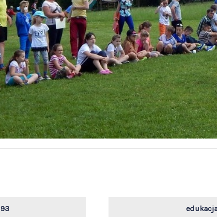
193
edukacj