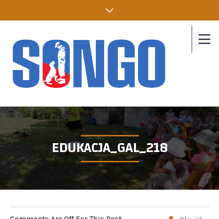
EDUKACJA_GAL_218
Comments Are Off For This Post.