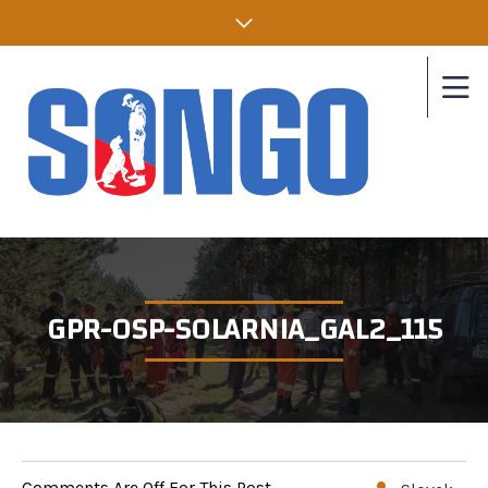
GPR-OSP-SOLARNIA_GAL2_115
Comments Are Off For This Post.