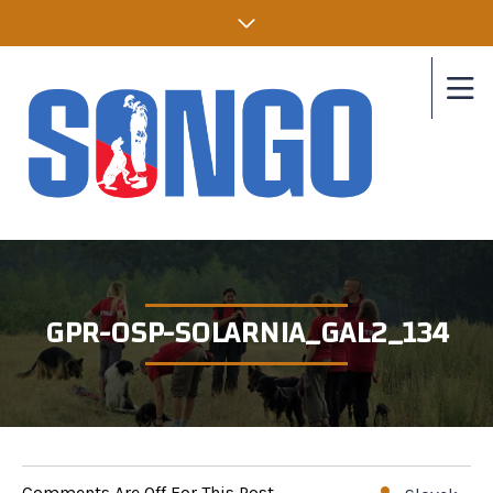
GPR-OSP-SOLARNIA_GAL2_134
Comments Are Off For This Post.