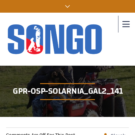
GPR-OSP-SOLARNIA_GAL2_141
Comments Are Off For This Post.