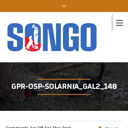
GPR-OSP-SOLARNIA_GAL2_148
Comments Are Off For This Post.