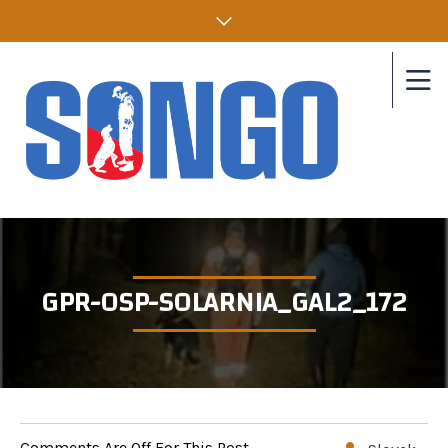
GPR-OSP-SOLARNIA_GAL2_172
Comments Are Off For This Post.