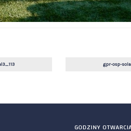
al3_113
gpr-osp-sola
GODZINY OTWARCI