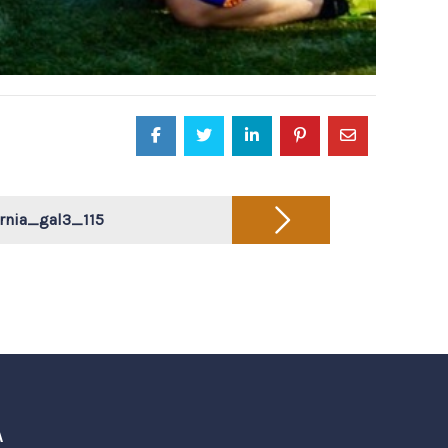
rnia_gal3_115
A