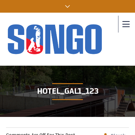
HOTEL_GAL1_123
Comments Are Off For This Post.