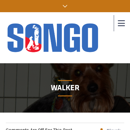
WALKER
Comments Are Off For This Post.