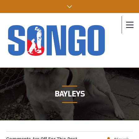
BAYLEYS
Comments Are Off For This Post.