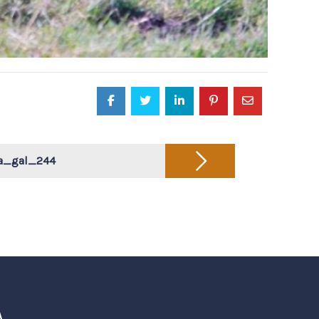
ja_gal_244
A