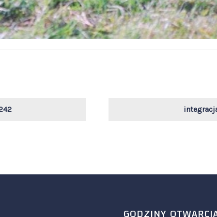
242
integrac
GODZINY OTWARCI