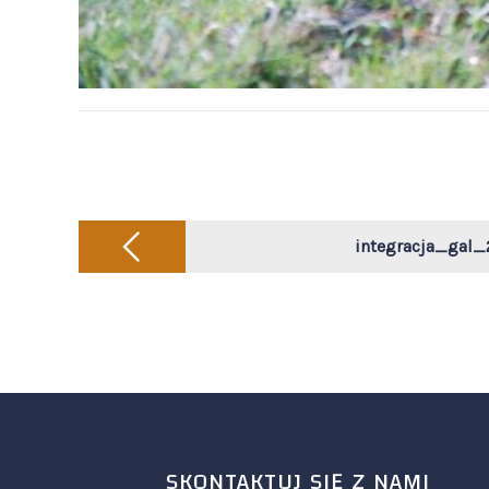
Post
navigation
integracja_gal_
SKONTAKTUJ SIĘ Z NAMI