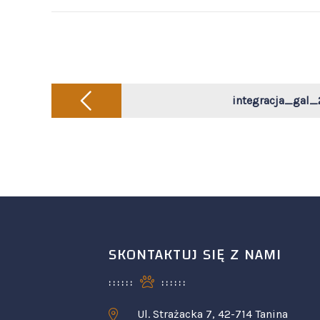
Post
navigation
integracja_gal_
SKONTAKTUJ SIĘ Z NAMI
Ul. Strażacka 7, 42-714 Tanina