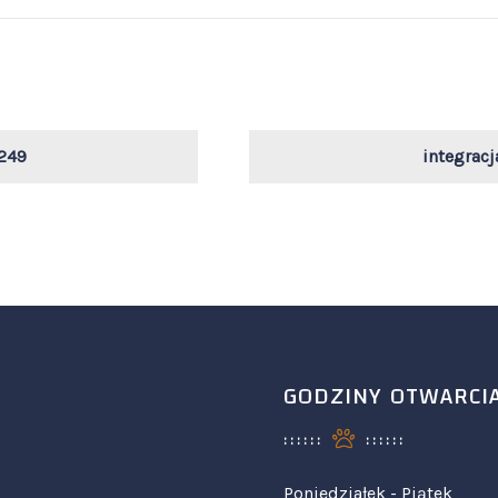
249
integrac
GODZINY OTWARCI
Poniedziałek - Piątek