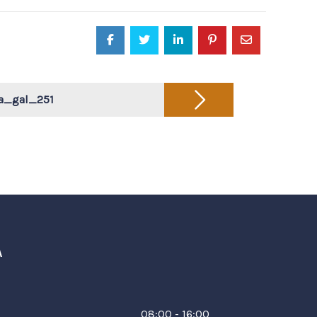
ja_gal_251
A
08:00 - 16:00