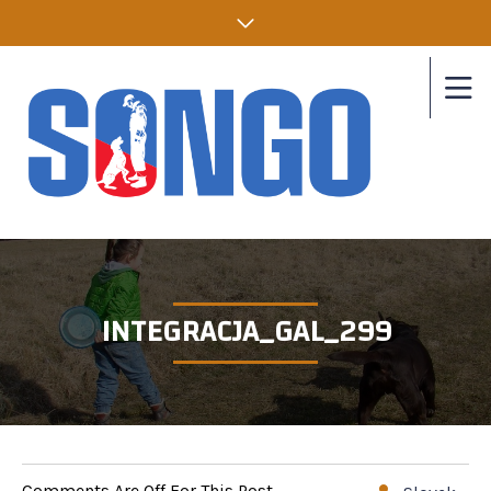
INTEGRACJA_GAL_299
Comments Are Off For This Post.