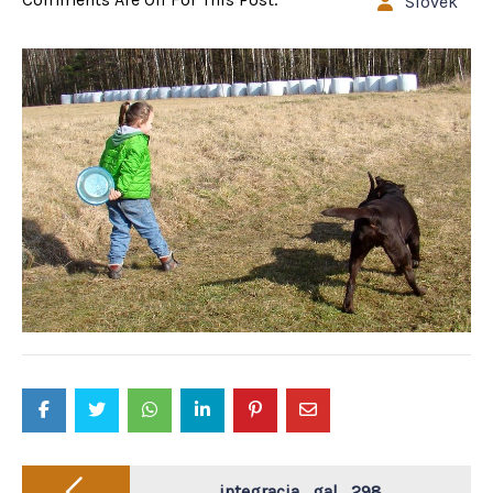
Slovek
Post
integracja_gal_298