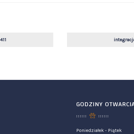
411
integrac
GODZINY OTWARCI
Poniedziałek - Piątek