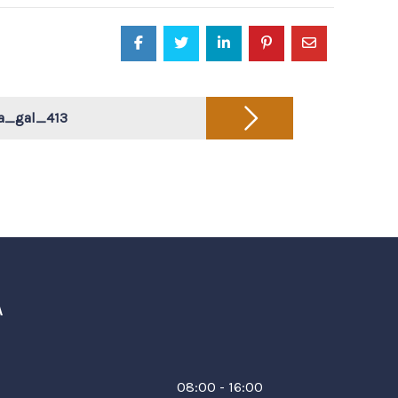
ja_gal_413
A
08:00 - 16:00