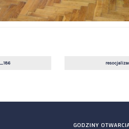
l_186
resocjaliz
GODZINY OTWARCI