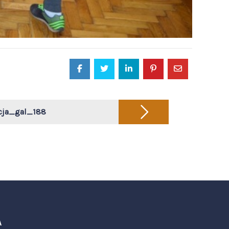
acja_gal_188
A