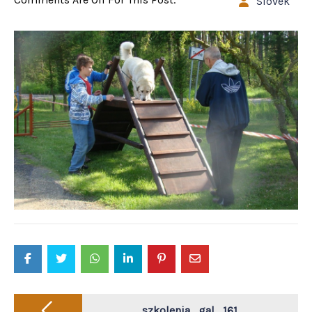
Slovek
Post
szkolenia_gal_161