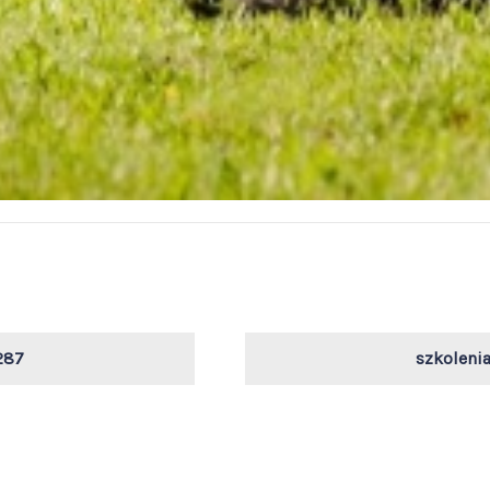
287
szkoleni