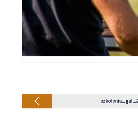
Post
navigation
szkolenia_gal_