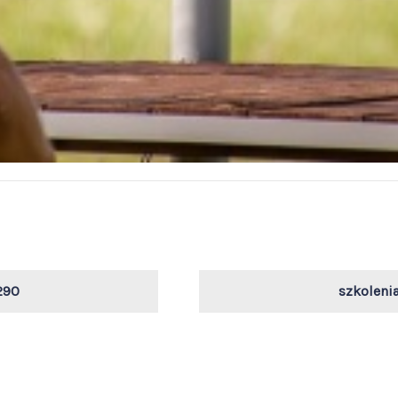
290
szkoleni