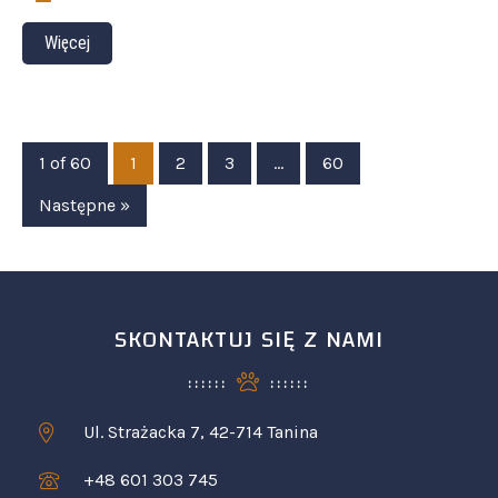
Więcej
1 of 60
1
2
3
…
60
Następne »
SKONTAKTUJ SIĘ Z NAMI
Ul. Strażacka 7, 42-714 Tanina
+48 601 303 745