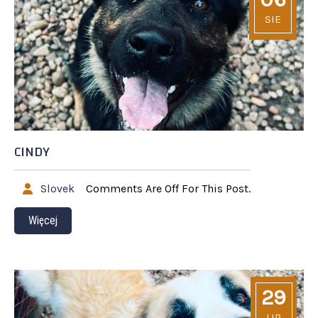
SIE
CINDY
Slovek
Comments Are Off For This Post.
Więcej
29
LIP