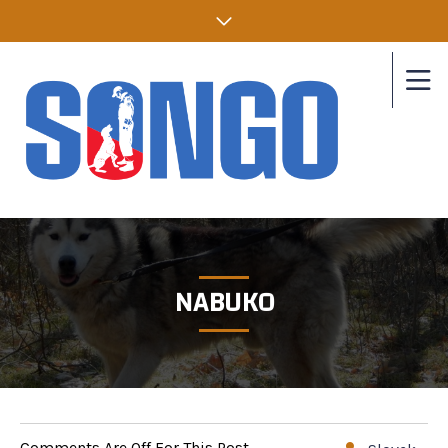
NABUKO
Comments Are Off For This Post.