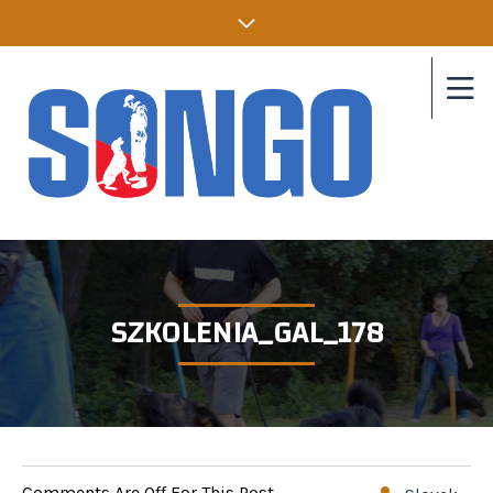
SZKOLENIA_GAL_178
Comments Are Off For This Post.