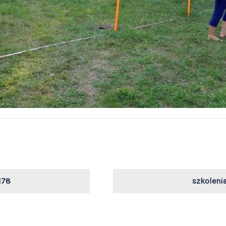
178
szkoleni